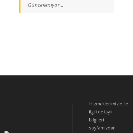
Güncelleniyor…
Hizmetlerimizle ile
ilgili detaylı
bilgileri
sayfamızdan