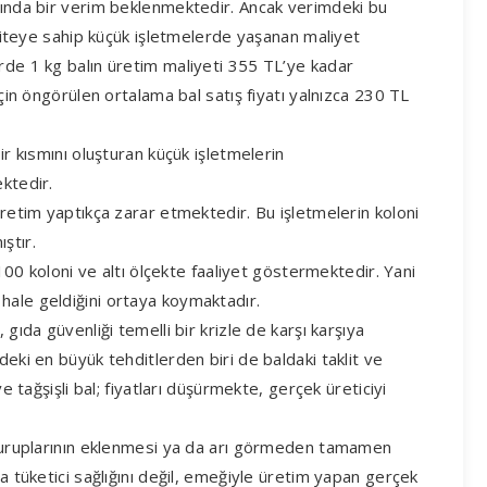
asında bir verim beklenmektedir. Ancak verimdeki bu
pasiteye sahip küçük işletmelerde yaşanan maliyet
rde 1 kg balın üretim maliyeti 355 TL’ye kadar
için öngörülen ortalama bal satış fiyatı yalnızca 230 TL
ir kısmını oluşturan küçük işletmelerin
ektedir.
üretim yaptıkça zarar etmektedir. Bu işletmelerin koloni
ştır.
i 100 koloni ve altı ölçekte faaliyet göstermektedir. Yani
hale geldiğini ortaya koymaktadır.
 gıda güvenliği temelli bir krizle de karşı karşıya
deki en büyük tehditlerden biri de baldaki taklit ve
ve tağşişli bal; fiyatları düşürmekte, gerçek üreticiyi
r şuruplarının eklenmesi ya da arı görmeden tamamen
ca tüketici sağlığını değil, emeğiyle üretim yapan gerçek