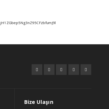
UCcjH1ZGbep5Ng3nZ95CFzbfumJ9l
Bize Ulaşın