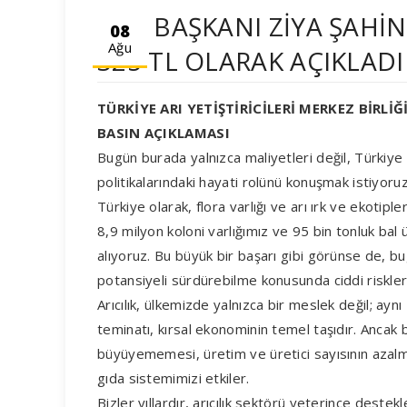
TAB BAŞKANI ZİYA ŞAHİN,
08
Ağu
325 TL OLARAK AÇIKLADI
TÜRKİYE ARI YETİŞTİRİCİLERİ MERKEZ BİRLİĞ
BASIN AÇIKLAMASI
Bugün burada yalnızca maliyetleri değil, Türkiye ar
politikalarındaki hayati rolünü konuşmak istiyoruz
Türkiye olarak, flora varlığı ve arı ırk ve ekoti
8,9 milyon koloni varlığımız ve 95 bin tonluk bal
alıyoruz. Bu büyük bir başarı gibi görünse de, bug
potansiyeli sürdürebilme konusunda ciddi riskler
Arıcılık, ülkemizde yalnızca bir meslek değil; aynı 
teminatı, kırsal ekonominin temel taşıdır. Ancak
büyüyememesi, üretim ve üretici sayısının azalma
gıda sistemimizi etkiler.
Bizler yıllardır, arıcılık sektörü yeterince dest