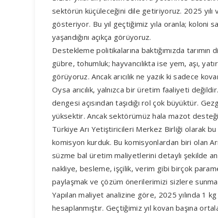
sektörün küçüleceğini dile getiriyoruz. 2025 yılı v
gösteriyor. Bu yıl geçtiğimiz yıla oranla; koloni
yaşandığını açıkça görüyoruz.
Destekleme politikalarına baktığımızda tarımın d
gübre, tohumluk; hayvancılıkta ise yem, aşı, yatı
görüyoruz. Ancak arıcılık ne yazık ki sadece kov
Oysa arıcılık, yalnızca bir üretim faaliyeti değildi
dengesi açısından taşıdığı rol çok büyüktür. Gezg
yüksektir. Ancak sektörümüz hala mazot desteğ
Türkiye Arı Yetiştiricileri Merkez Birliği olarak bu
komisyon kurduk. Bu komisyonlardan biri olan Arı
süzme bal üretim maliyetlerini detaylı şekilde anal
nakliye, besleme, işçilik, verim gibi birçok para
paylaşmak ve çözüm önerilerimizi sizlere sunmak
Yapılan maliyet analizine göre, 2025 yılında 1 kg
hesaplanmıştır. Geçtiğimiz yıl kovan başına orta