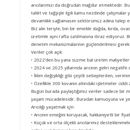
arıcılarımızı da doğrudan mağdur etmektedir. B
taklit ve tağşişle ilgili kamu nezdinde çalışmalar 
devamlılık sağlamasını sektörümüz adına talep e
Biz alın teriyle, bin bir emekle dağda, kırda, ova
üretimle aynı rafta satılmasına itiraz ediyoruz. B
denetim mekanizmalarının güçlendirilmesi gerekt
Veriler çok açık:
• 2022’den bu yana süzme bal üretim maliyetleri, 
• 2024 ve 2025 yıllarında arıcının geliri negatif
• İklim değişikliği gibi çeşitli sebeplerden, veri
• Özellikle 300 kovanın altındaki işletmeler ciddi
Bugün burada paylaştığımız veriler sadece bir mal
yaşam mücadelesidir. Buradan kamuoyuna ve yetki
Arıcılığı yaşatmak için:
• Arıcının emeğini koruyacak, hakkaniyetli bir fiyat
• Küçük ve orta ölçekli arıcılarımız desteklenmel