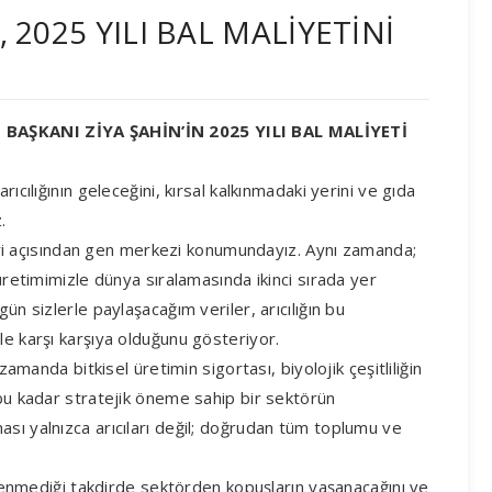
 2025 YILI BAL MALİYETİNİ
İ BAŞKANI ZİYA ŞAHİN’İN 2025 YILI BAL MALİYETİ
ıcılığının geleceğini, kırsal kalkınmadaki yerini ve gıda
.
pleri açısından gen merkezi konumundayız. Aynı zamanda;
 üretimimizle dünya sıralamasında ikinci sırada yer
ün sizlerle paylaşacağım veriler, arıcılığın bu
le karşı karşıya olduğunu gösteriyor.
zamanda bitkisel üretimin sigortası, biyolojik çeşitliliğin
 bu kadar stratejik öneme sahip bir sektörün
sı yalnızca arıcıları değil; doğrudan tüm toplumu ve
eklenmediği takdirde sektörden kopuşların yaşanacağını ve