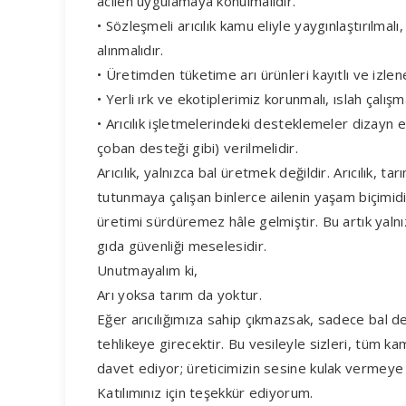
acilen uygulamaya konulmalıdır.
• Sözleşmeli arıcılık kamu eliyle yaygınlaştırılmal
alınmalıdır.
• Üretimden tüketime arı ürünleri kayıtlı ve izleneb
• Yerli ırk ve ekotiplerimiz korunmalı, ıslah çalışma
• Arıcılık işletmelerindeki desteklemeler dizayn e
çoban desteği gibi) verilmelidir.
Arıcılık, yalnızca bal üretmek değildir. Arıcılık, tar
tutunmaya çalışan binlerce ailenin yaşam biçimid
üretimi sürdüremez hâle gelmiştir. Bu artık yalnı
gıda güvenliği meselesidir.
Unutmayalım ki,
Arı yoksa tarım da yoktur.
Eğer arıcılığımıza sahip çıkmazsak, sadece bal 
tehlikeye girecektir. Bu vesileyle sizleri, tüm ka
davet ediyor; üreticimizin sesine kulak vermeye
Katılımınız için teşekkür ediyorum.