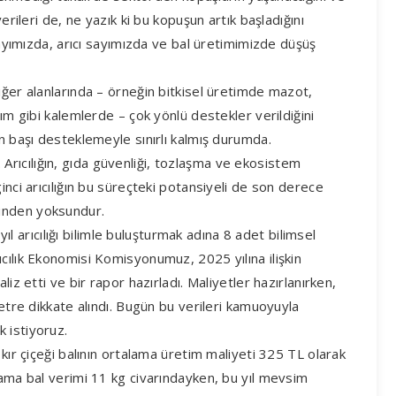
erileri de, ne yazık ki bu kopuşun artık başladığını
 sayımızda, arıcı sayımızda ve bal üretimimizde düşüş
iğer alanlarında – örneğin bitkisel üretimde mazot,
rım gibi kalemlerde – çok yönlü destekler verildiğini
an başı desteklemeyle sınırlı kalmış durumda.
r. Arıcılığın, gıda güvenliği, tozlaşma ve ekosistem
inci arıcılığın bu süreçteki potansiyeli de son derece
inden yoksundur.
 yıl arıcılığı bilimle buluşturmak adına 8 adet bilimsel
cılık Ekonomisi Komisyonumuz, 2025 yılına ilişkin
iz etti ve bir rapor hazırladı. Maliyetler hazırlanırken,
metre dikkate alındı. Bugün bu verileri kamuoyuyla
 istiyoruz.
 kır çiçeği balının ortalama üretim maliyeti 325 TL olarak
lama bal verimi 11 kg civarındayken, bu yıl mevsim