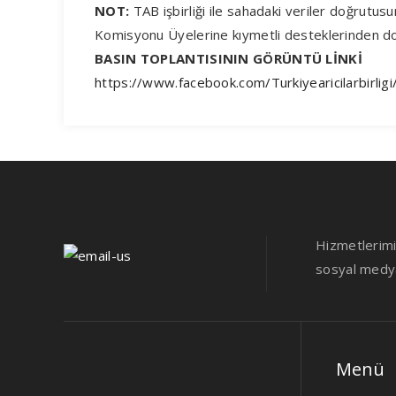
NOT:
TAB işbirliği ile sahadaki veriler doğrutus
Komisyonu Üyelerine kıymetli desteklerinden do
BASIN TOPLANTISININ GÖRÜNTÜ LİNKİ
https://www.facebook.com/Turkiyearicilarb
Hizmetlerimiz
sosyal medya 
Menü