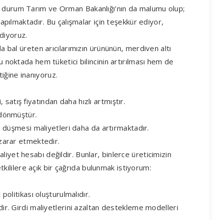
u durum Tarım ve Orman Bakanlığı’nın da malumu olup;
yapılmaktadır. Bu çalışmalar için teşekkür ediyor,
diyoruz.
da bal üreten arıcılarımızın ürününün, merdiven altı
u noktada hem tüketici bilincinin artırılması hem de
iğine inanıyoruz.
satış fiyatından daha hızlı artmıştır.
e dönmüştür.
min düşmesi maliyetleri daha da artırmaktadır.
 zarar etmektedir.
iyet hesabı değildir. Bunlar, binlerce üreticimizin
lilere açık bir çağrıda bulunmak istiyorum:
 politikası oluşturulmalıdır.
idir. Girdi maliyetlerini azaltan destekleme modelleri