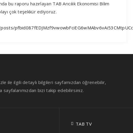
unda bu raporu hazırlayan TAB Arıcılık Ekonomisi Bilim
layı çok teşekkür ediyoruz.
irligi/posts/pfbid087fEDJMzf9vwowbFciEG6wMAbv6vAi53CMtp
le ile ilgili detaylı bilgileri sayfamızdan öğrenebilir,
sayfalarımızdan bizi takip edebilirsiniz.
TAB TV