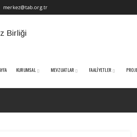
merkez@tab.org.tr
AYFA
KURUMSAL
MEVZUATLAR
FAALİYETLER
PROJ
Tag Archives:
2025