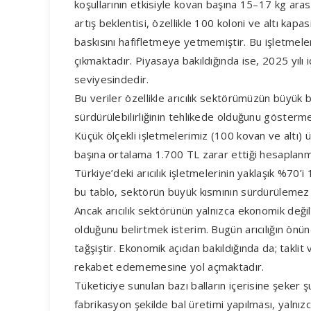
koşullarının etkisiyle kovan başına 15–17 kg ar
artış beklentisi, özellikle 100 koloni ve altı ka
baskısını hafifletmeye yetmemiştir. Bu işletmele
çıkmaktadır. Piyasaya bakıldığında ise, 2025 yılı 
seviyesindedir.
Bu veriler özellikle arıcılık sektörümüzün büyük b
sürdürülebilirliğinin tehlikede olduğunu gösterm
Küçük ölçekli işletmelerimiz (100 kovan ve altı) 
başına ortalama 1.700 TL zarar ettiği hesaplanmı
Türkiye’deki arıcılık işletmelerinin yaklaşık %70’
bu tablo, sektörün büyük kısmının sürdürülemez 
Ancak arıcılık sektörünün yalnızca ekonomik değil,
olduğunu belirtmek isterim. Bugün arıcılığın önün
tağşiştir. Ekonomik açıdan bakıldığında da; taklit 
rekabet edememesine yol açmaktadır.
Tüketiciye sunulan bazı balların içerisine şeke
fabrikasyon şekilde bal üretimi yapılması, yalnız