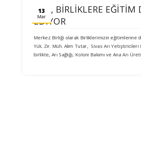
TAB, BİRLİKLERE EĞİTİ
13
Mar
EDİYOR
Merkez Birliği olarak Birliklerimizin eğitimler
Yük. Zir. Müh. Alim Tutar, Sivas Arı Yetiştiricileri 
birlikte, Arı Sağlığı, Koloni Bakımı ve Ana Arı Ür