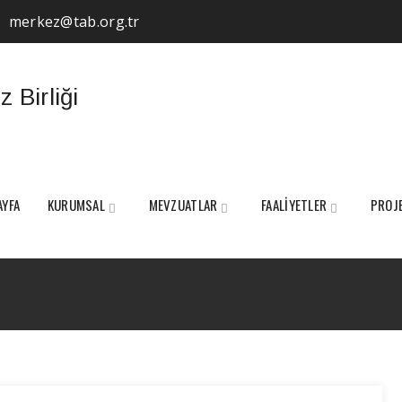
merkez@tab.org.tr
AYFA
KURUMSAL
MEVZUATLAR
FAALİYETLER
PROJ
Tag Archives:
Ana Arı Üretim Teknikleri