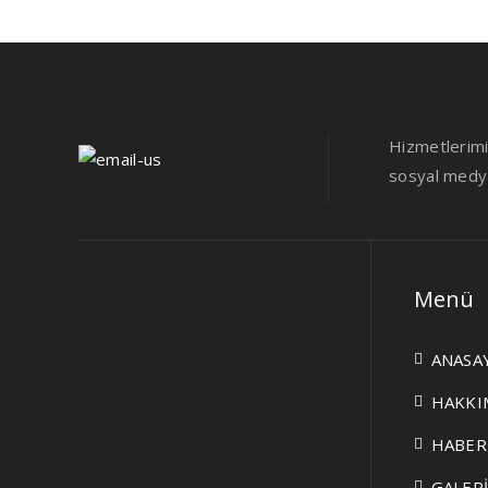
Hizmetlerimiz
sosyal medya 
Menü
ANASA
HAKKI
HABER
GALER