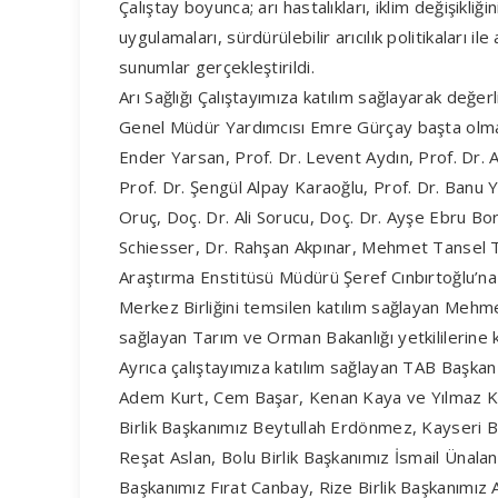
Çalıştay boyunca; arı hastalıkları, iklim değişikliği
uygulamaları, sürdürülebilir arıcılık politikaları il
sunumlar gerçekleştirildi.
Arı Sağlığı Çalıştayımıza katılım sağlayarak değe
Genel Müdür Yardımcısı Emre Gürçay başta olma
Ender Yarsan, Prof. Dr. Levent Aydın, Prof. Dr. As
Prof. Dr. Şengül Alpay Karaoğlu, Prof. Dr. Banu Y
Oruç, Doç. Dr. Ali Sorucu, Doç. Dr. Ayşe Ebru Bo
Schiesser, Dr. Rahşan Akpınar, Mehmet Tansel Ta
Araştırma Enstitüsü Müdürü Şeref Cınbırtoğlu’na
Merkez Birliğini temsilen katılım sağlayan Mehmet
sağlayan Tarım ve Orman Bakanlığı yetkililerine 
Ayrıca çalıştayımıza katılım sağlayan TAB Başk
Adem Kurt, Cem Başar, Kenan Kaya ve Yılmaz Kaya
Birlik Başkanımız Beytullah Erdönmez, Kayseri Bi
Reşat Aslan, Bolu Birlik Başkanımız İsmail Ünalan, 
Başkanımız Fırat Canbay, Rize Birlik Başkanımız 