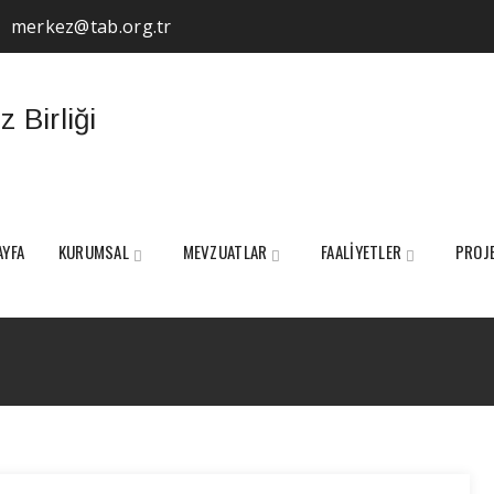
merkez@tab.org.tr
AYFA
KURUMSAL
MEVZUATLAR
FAALİYETLER
PROJ
Tag Archives:
İbrahim Yumaklı