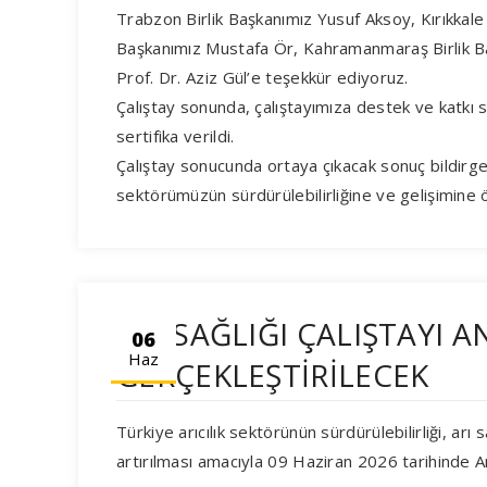
Trabzon Birlik Başkanımız Yusuf Aksoy, Kırıkkale 
Başkanımız Mustafa Ör, Kahramanmaraş Birlik Ba
Prof. Dr. Aziz Gül’e teşekkür ediyoruz.
Çalıştay sonunda, çalıştayımıza destek ve katkı s
sertifika verildi.
Çalıştay sonucunda ortaya çıkacak sonuç bildirgesi
sektörümüzün sürdürülebilirliğine ve gelişimine 
ARI SAĞLIĞI ÇALIŞTAYI 
06
Haz
GERÇEKLEŞTİRİLECEK
Türkiye arıcılık sektörünün sürdürülebilirliği, arı 
artırılması amacıyla 09 Haziran 2026 tarihinde Anka