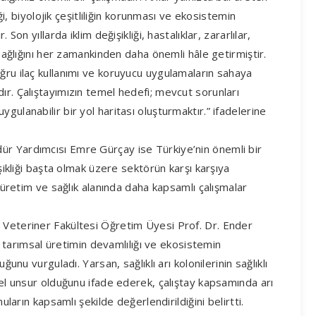
iği, biyolojik çeşitliliğin korunması ve ekosistemin
Son yıllarda iklim değişikliği, hastalıklar, zararlılar,
 sağlığını her zamankinden daha önemli hâle getirmiştir.
ğru ilaç kullanımı ve koruyucu uygulamaların sahaya
ır. Çalıştayımızın temel hedefi; mevcut sorunları
gulanabilir bir yol haritası oluşturmaktır.” ifadelerine
ür Yardımcısı Emre Gürçay ise Türkiye’nin önemli bir
işikliği başta olmak üzere sektörün karşı karşıya
a üretim ve sağlık alanında daha kapsamlı çalışmalar
 Veteriner Fakültesi Öğretim Üyesi Prof. Dr. Ender
ı, tarımsal üretimin devamlılığı ve ekosistemin
ğunu vurguladı. Yarsan, sağlıklı arı kolonilerinin sağlıklı
mel unsur olduğunu ifade ederek, çalıştay kapsamında arı
uların kapsamlı şekilde değerlendirildiğini belirtti.