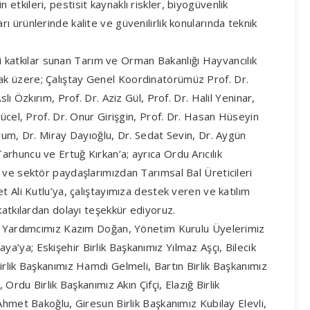
nin etkileri, pestisit kaynaklı riskler, biyogüvenlik
e arı ürünlerinde kalite ve güvenilirlik konularında teknik
rli katkılar sunan Tarım ve Orman Bakanlığı Hayvancılık
k üzere; Çalıştay Genel Koordinatörümüz Prof. Dr.
lı Özkırım, Prof. Dr. Aziz Gül, Prof. Dr. Halil Yeninar,
ücel, Prof. Dr. Onur Girişgin, Prof. Dr. Hasan Hüseyin
rum, Dr. Miray Dayıoğlu, Dr. Sedat Sevin, Dr. Aygün
rhuncu ve Ertuğ Kırkan’a; ayrıca Ordu Arıcılık
 ve sektör paydaşlarımızdan Tarımsal Bal Üreticileri
 Ali Kutlu’ya, çalıştayımıza destek veren ve katılım
katkılardan dolayı teşekkür ediyoruz.
an Yardımcımız Kazım Doğan, Yönetim Kurulu Üyelerimiz
’ya; Eskişehir Birlik Başkanımız Yılmaz Aşçı, Bilecik
rlik Başkanımız Hamdi Gelmeli, Bartın Birlik Başkanımız
Ordu Birlik Başkanımız Akın Çifçi, Elazığ Birlik
Ahmet Bakoğlu, Giresun Birlik Başkanımız Kubilay Elevli,