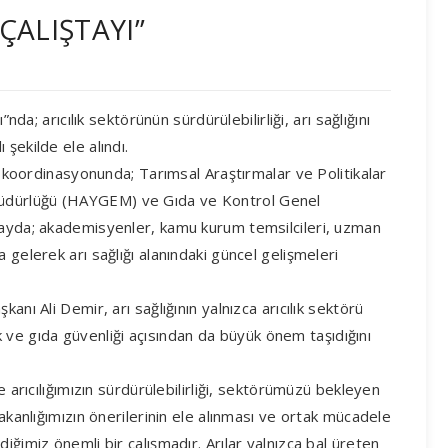
ÇALIŞTAYI”
nda; arıcılık sektörünün sürdürülebilirliği, arı sağlığını
şekilde ele alındı.
B) koordinasyonunda; Tarımsal Araştırmalar ve Politikalar
üdürlüğü (HAYGEM) ve Gıda ve Kontrol Genel
tayda; akademisyenler, kamu kurum temsilcileri, uzman
 gelerek arı sağlığı alanındaki güncel gelişmeleri
anı Ali Demir, arı sağlığının yalnızca arıcılık sektörü
lik ve gıda güvenliği açısından da büyük önem taşıdığını
e arıcılığımızın sürdürülebilirliği, sektörümüzü bekleyen
Bakanlığımızın önerilerinin ele alınması ve ortak mücadele
iğimiz önemli bir çalışmadır. Arılar yalnızca bal üreten