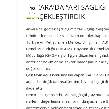
ANKARA’DA “ARI SAĞLIĞI 
10
Haz
GERÇEKLEŞTİRDİK
Ankara’da gerçekleştirdiğimiz “Arı Sağlığı Çalıştayı”
tehdit eden unsurlar ve çözüm önerileri kapsamlı 
Türkiye Arı Yetiştiricileri Merkez Birliğimiz (TA
Genel Müdürlüğü (TAGEM), Hayvancılık Genel M
Müdürlüğü (GKGM) iş birliğiyle düzenlenen çalış
veteriner hekimler ve sektör paydaşları bir araya
değerlendirdi.
Çalıştayın açılış konuşmasını yapan TAB Genel Başk
açısından değil; tarımsal üretim, biyolojik çeşitli
ifade etti.
Demir konuşmasında; “Arı sağlığı çalıştayımız; ülk
risklerin değerlendirilmesi, bilim dünyasının ve 
yöntemlerinin belirlenmesi amacıyla gerçekleştird