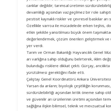
canlılar değildir; tarımsal üretimin sürdürülebilirl
devamlılığı açısından vazgeçilmez bir role sahiptir. 
pestisit kaynaklı riskler ve çevresel baskılar arı
Özellikle varroa ile mücadelede erken teşhis, do
etkin şekilde yansıtılması büyük önem taşımaktad
değerlendirmek, çözüm önerileri geliştirmek ve uy
yer verdi.
Tarım ve Orman Bakanlığı Hayvancılık Genel Müd
arı varlığına sahip olduğunu belirterek, iklim değ
bulunduğu risklere dikkat çekti. Gürçay, arıcılıkt
yürütülmesi gerektiğini ifade etti.
Çalıştay Genel Koordinatörü Ankara Üniversitesi
Yarsan da arıların; biyolojik çeşitliliğin korunmas
sürdürülebilirliği açısından kritik öneme sahip oldu
ve güvenilir arı ürünlerinin üretimi açısından te
sağlığına ilişkin bilimsel, teknik ve mevzuatsal kon