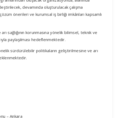
rogramlarından oluşacak organizasyonda; alanında
leştirilecek, devamında oluşturulacak çalışma
 çözüm önerileri ve kurumsal iş birliği imkânları kapsamlı
 arı sağlığının korunmasına yönelik bilimsel, teknik ve
arıyla paylaşılması hedeflenmektedir.
nelik sürdürülebilir politikaların geliştirilmesine ve arı
beklenmektedir.
onu – Ankara