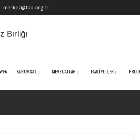
merkez@tab.org.tr
AYFA
KURUMSAL
MEVZUATLAR
FAALİYETLER
PROJ
Tag Archives:
Milli Botanik Bahçesi