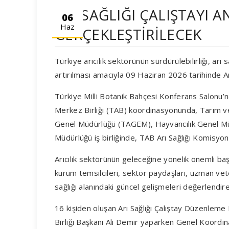
ARI SAĞLIĞI ÇALIŞTAYI 
06
Haz
GERÇEKLEŞTİRİLECEK
Türkiye arıcılık sektörünün sürdürülebilirliği, arı 
artırılması amacıyla 09 Haziran 2026 tarihinde Anka
Türkiye Milli Botanik Bahçesi Konferans Salonu’nda
Merkez Birliği (TAB) koordinasyonunda, Tarım ve
Genel Müdürlüğü (TAGEM), Hayvancılık Genel M
Müdürlüğü iş birliğinde, TAB Arı Sağlığı Komisyon
Arıcılık sektörünün geleceğine yönelik önemli baş
kurum temsilcileri, sektör paydaşları, uzman vet
sağlığı alanındaki güncel gelişmeleri değerlendire
16 kişiden oluşan Arı Sağlığı Çalıştay Düzenleme K
Birliği Başkanı Ali Demir yaparken Genel Koordin