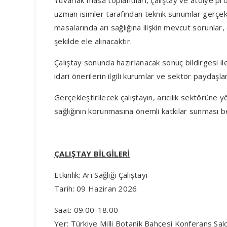
Yuvarlak masa toplantıları, çalıştay ve atölye p
uzman isimler tarafından teknik sunumlar gerçek
masalarında arı sağlığına ilişkin mevcut sorunlar,
şekilde ele alınacaktır.
Çalıştay sonunda hazırlanacak sonuç bildirgesi ile
idari önerilerin ilgili kurumlar ve sektör paydaşl
Gerçekleştirilecek çalıştayın, arıcılık sektörüne yö
sağlığının korunmasına önemli katkılar sunması 
ÇALIŞTAY BİLGİLERİ
Etkinlik: Arı Sağlığı Çalıştayı
Tarih: 09 Haziran 2026
Saat: 09.00-18.00
Yer: Türkiye Milli Botanik Bahçesi Konferans Sal