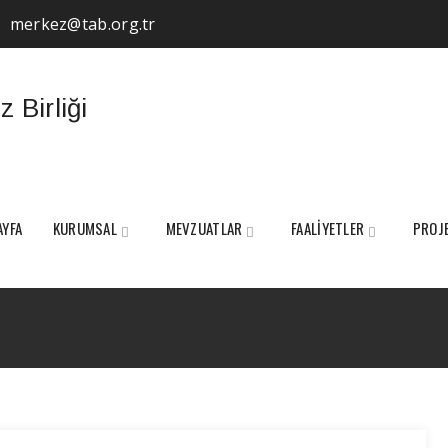
merkez@tab.org.tr
AYFA
KURUMSAL
MEVZUATLAR
FAALİYETLER
PROJ
Tag Archives:
Tarım Şurası