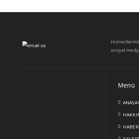
Hizmetlerimiz
sosyal medya 
Menü
ANASA
HAKKI
HABER
GALER