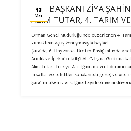
TAB BAŞKANI ZİYA ŞAHİN
13
Mar
ALİM TUTAR, 4. TARIM V
Orman Genel Müdürlüğü’nde düzenlenen 4. Tarı
Yumaklı’nın açılış konuşmasıyla başladı.
Şura’da, 6. Hayvansal Üretim Başlığı altında Arıcı
Arıcılık ve İpekböcekçiliği Alt Çalışma Grubuna 
Alim Tutar, Türkiye Arıcılığının mevcut durumunun 
fırsatlar ve tehditler konularında görüş ve öneril
Şura’nın ülkemiz arıcılığına hayırlı olmasını diliyor