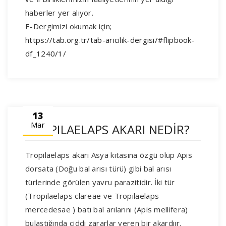
haberler yer alıyor.
E-Dergimizi okumak için;
https://tab.org.tr/tab-aricilik-dergisi/#flipbook-
df_1240/1/
13
Mar
TROPILAELAPS AKARI NEDİR?
Tropilaelaps akarı Asya kıtasına özgü olup Apis
dorsata (Doğu bal arısı türü) gibi bal arısı
türlerinde görülen yavru parazitidir. İki tür
(Tropilaelaps clareae ve Tropilaelaps
mercedesae ) batı bal arılarını (Apis mellifera)
bulaştığında ciddi zararlar veren bir akardıır.