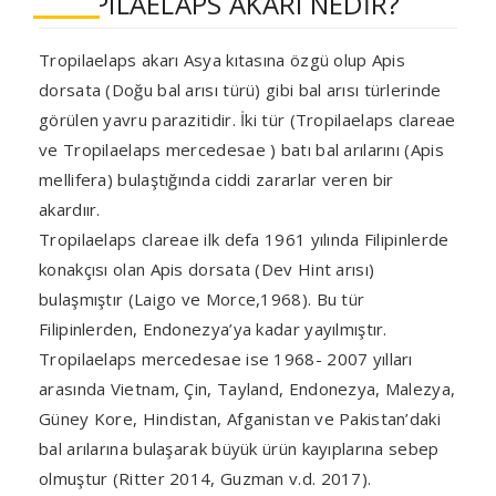
TROPILAELAPS AKARI NEDİR?
Tropilaelaps akarı Asya kıtasına özgü olup Apis
dorsata (Doğu bal arısı türü) gibi bal arısı türlerinde
görülen yavru parazitidir. İki tür (Tropilaelaps clareae
ve Tropilaelaps mercedesae ) batı bal arılarını (Apis
mellifera) bulaştığında ciddi zararlar veren bir
akardıır.
Tropilaelaps clareae ilk defa 1961 yılında Filipinlerde
konakçısı olan Apis dorsata (Dev Hint arısı)
bulaşmıştır (Laigo ve Morce,1968). Bu tür
Filipinlerden, Endonezya’ya kadar yayılmıştır.
Tropilaelaps mercedesae ise 1968- 2007 yılları
arasında Vietnam, Çin, Tayland, Endonezya, Malezya,
Güney Kore, Hindistan, Afganistan ve Pakistan’daki
bal arılarına bulaşarak büyük ürün kayıplarına sebep
olmuştur (Ritter 2014, Guzman v.d. 2017).