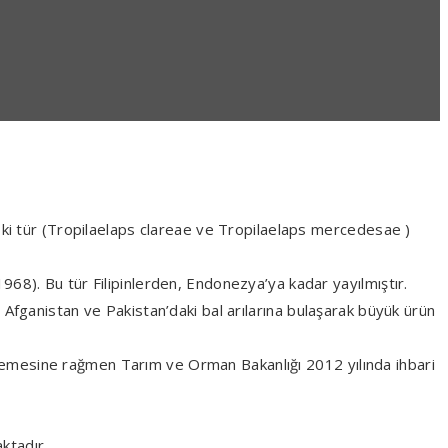
. İki tür (Tropilaelaps clareae ve Tropilaelaps mercedesae )
1968). Bu tür Filipinlerden, Endonezya’ya kadar yayılmıştır.
fganistan ve Pakistan’daki bal arılarına bulaşarak büyük ürün
ülmemesine rağmen Tarım ve Orman Bakanlığı 2012 yılında ihbari
ktadır.