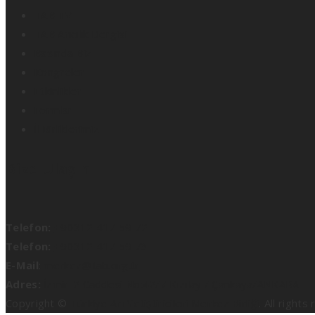
TAB TV
TAB Arıcılık Dergisi
Basında Biz
Kongreler
Etkinlikler
Formlar
İl Birliklerimiz
Bize Ulaşın
Telefon:
+90312 417 59 72
Telefon:
+90312 417 59 73
E-Mail
:
merkez@tab.org.tr
Adres:
İzmir-2 Caddesi No:42/7 Kızılay / Çankaya/ANKARA
Copyright ©
Türkiye Arı Yetiştiricileri Merkez Birliği
. All righ