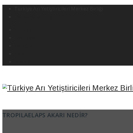
Türkiye Arı Yetiştiricileri Merkez Birliği
merkez@tab.org.tr
YouTube
Facebook
Instagram
Twitter
LinkedIn
TROPILAELAPS AKARI NEDİR?