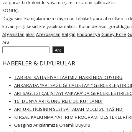
ve parazitin kolonide yaşama şansı ortadan kalkacaktır.
SONUÇ:
Doğu sınır komşularımıza ulaşan bu tehlikeli parazitin ülkemizde 
kovan girişi kesinlikle yapılmamalıdır. Kolonide akar görüldüğü
Afganistan
akar
Azerbaycan
Bal
Çin
Endonezya
Güney Kore
Gü
Ara
Ara
HABERLER & DUYURULAR
TAB BAL SATIŞ FİYATLARIMIZ HAKKINDA DUYURU
ANKARA’DA “ARI SAĞLIĞI ÇALIŞTAYI” GERÇEKLEŞTİRDİ
ARI SAĞLIĞI ÇALIŞTAYI ANKARA’DA GERÇEKLEŞTİRİLE
16. DÜNYA ARI GÜNÜ RİZE’DE KUTLANDI
ARI ÜRETİCİSİNİN SESİ SAHADAN MECLİS’E TAŞINDI
KIRSAL KALKINMA YATIRIM PROGRAMI DESTEKLERİ R
Gezginci Arıcılarımıza Önemli Duyuru