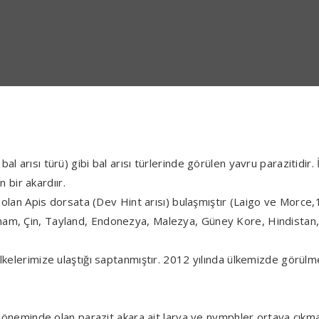
l arısı türü) gibi bal arısı türlerinde görülen yavru parazitidir
n bir akardıır.
ı olan Apis dorsata (Dev Hint arısı) bulaşmıştır (Laigo ve Morce,
am, Çin, Tayland, Endonezya, Malezya, Güney Kore, Hindistan, A
 ülkelerimize ulaştığı saptanmıştır. 2012 yılında ülkemizde gör
e döneminde olan parazit akara ait larva ve nymphler ortaya çıkma