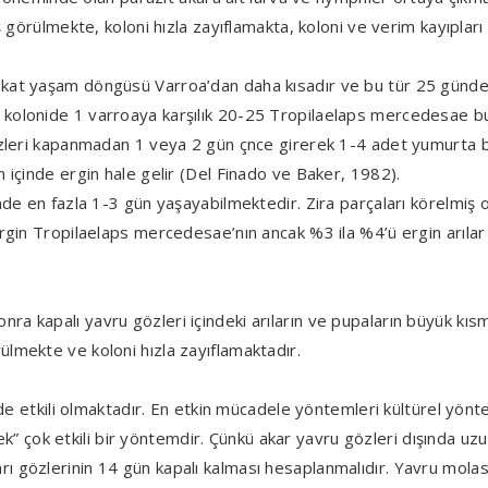
ş görülmekte, koloni hızla zayıflamakta, koloni ve verim kayıplar
akat yaşam döngüsü Varroa’dan daha kısadır ve bu tür 25 günd
 kolonide 1 varroaya karşılık 20-25 Tropilaelaps mercedesae b
zleri kapanmadan 1 veya 2 gün çnce girerek 1-4 adet yumurta bır
 içinde ergin hale gelir (Del Finado ve Baker, 1982).
inde en fazla 1-3 gün yaşayabilmektedir. Zira parçaları körelmi
rgin Tropilaelaps mercedesae’nın ancak %3 ila %4’ü ergin arılar 
ra kapalı yavru gözleri içindeki arıların ve pupaların büyük k
lmekte ve koloni hızla zayıflamaktadır.
 de etkili olmaktadır. En etkin mücadele yöntemleri kültürel yönt
ok etkili bir yöntemdir. Çünkü akar yavru gözleri dışında uzun
ı gözlerinin 14 gün kapalı kalması hesaplanmalıdır. Yavru mol