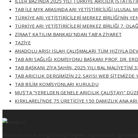
İLLER BAZINDA 2025 YILI TÜRKİYE ARICILIK İSTATİST
TAB İLE MYK ARASINDA ARI YETİŞTİRİCİLİĞİ ULUSAL
TÜRKİYE ARI YETİŞTİRİCİLERİ MERKEZ BİRLİĞİ’NİN YE
TÜRKİYE ARI YETİŞTİRİCİLERİ MERKEZ BİRLİĞİ 7. OL
ZİRAAT KATILIM BANKASI’NDAN TAB’A ZİYARET
TAZİYE
ANADOLU ARISI ISLAH ÇALIŞMALARI TÜM HIZIYLA DE
TAB ARI SAĞLIĞI KOMİSYONU BAŞKANI PROF. DR. ERD
TAB BAŞKANI ZİYA ŞAHİN, 2025 YILI BAL MALİYETİNİ 
TAB ARICILIK DERGİMİZİN 22. SAYISI WEB SİTEMİZDE
TAB BİLİM KOMİSYONLARI KURULDU
MUŞ’TA “YERELDEN GENELE ARICILIK ÇALIŞTAYI” DÜ
KIRKLARELİ’NDE 75 ÜRETİCİYE 150 DAMIZLIK ANA ARI
Hizmetlerimizle ile ilgili detaylı bilgileri sayfamızdan öğrenebil