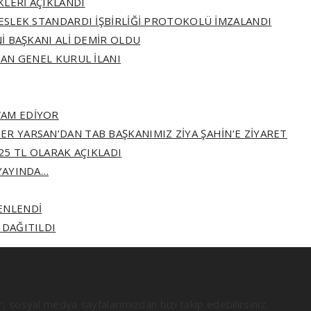
İKLERİ AÇIKLANDI
 MESLEK STANDARDI İŞBİRLİĞİ PROTOKOLÜ İMZALANDI
Nİ BAŞKANI ALİ DEMİR OLDU
AĞAN GENEL KURUL İLANI
VAM EDİYOR
ER YARSAN’DAN TAB BAŞKANIMIZ ZİYA ŞAHİN’E ZİYARET
325 TL OLARAK AÇIKLADI
 YAYINDA…
ZENLENDİ
 DAĞITILDI
ir, sosyal medya sayfalarımızdan bizi takip edebilirsiniz.