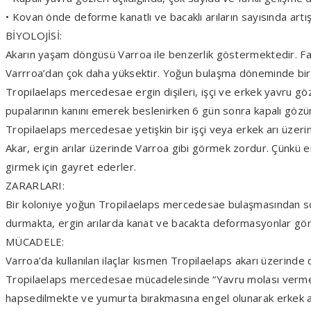
• Kovan önde deforme kanatlı ve bacaklı arıların sayısında artı
BİYOLOJİSİ:
Akarın yaşam döngüsü Varroa ile benzerlik göstermektedir. F
Varrroa’dan çok daha yüksektir. Yoğun bulaşma döneminde bir
Tropilaelaps mercedesae ergin dişileri, işçi ve erkek yavru gö
pupalarının kanını emerek beslenirken 6 gün sonra kapalı gözün
Tropilaelaps mercedesae yetişkin bir işçi veya erkek arı üzer
Akar, ergin arılar üzerinde Varroa gibi görmek zordur. Çünkü e
girmek için gayret ederler.
ZARARLARI:
Bir koloniye yoğun Tropilaelaps mercedesae bulaşmasından son
durmakta, ergin arılarda kanat ve bacakta deformasyonlar görü
MÜCADELE:
Varroa’da kullanılan ilaçlar kısmen Tropilaelaps akarı üzerinde
Tropilaelaps mercedesae mücadelesinde “Yavru molası vermek” ç
hapsedilmekte ve yumurta bırakmasına engel olunarak erkek ar