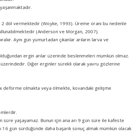
ı yaşanmaktadır.
e 2 döl vermektedir (Woyke, 1993). Üreme oranı bu nedenle
ullunabilmektedir (Anderson ve Morgan, 2007).
akır. Aynı gün yumurtadan çıkanlar arıların larva ve
ş olduğundan ergin arılar üzerinde beslenmeleri mümkün olmaz.
üzerindedir. Diğer erginler sürekli olarak yavru gözlerine
ısmı deforme olmakta veya ölmekte, kovandaki gelişme
emlerdir.
 süre yaşayamaz. Bunun için ana arı 9 gün süre ile kafeste
ası 16 gün sürdüğünde daha başarılı sonuç almak mümkün olacak